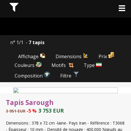
n° 1/1 -
7 tapis
Affichage
Dimensions
Prix
Couleurs
Motifs
Type
Composition
Filtre
Tapis Sarough
3 753 EUR
-5 %
3 951 EUR
Dimensions : 378 x 72 cm -laine- Pays Iran - Référence : T3068
- Épaisseur : 10 mm - Densité de nouage : 400.000 Nœuds au