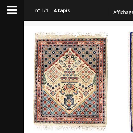
n° 1/1 -
4 tapis
Affichag