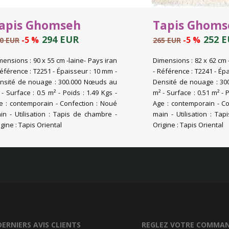
apis Ghomseh
Tapis Ghoms
294 EUR
252 
-5 %
-5 %
0 EUR
265 EUR
mensions : 90 x 55 cm -laine- Pays iran
Dimensions : 82 x 62 cm 
Référence : T2251 - Épaisseur : 10 mm -
- Référence : T2241 - Ép
nsité de nouage : 300.000 Nœuds au
Densité de nouage : 3
 - Surface : 0.5 m² - Poids : 1.49 Kgs -
m² - Surface : 0.51 m² - P
e : contemporain - Confection : Noué
Age : contemporain - Co
in - Utilisation : Tapis de chambre -
main - Utilisation : Ta
igine : Tapis Oriental
Origine : Tapis Oriental
DERNIERS AVIS CLIENTS
REGLEZ VOTRE COMMAN