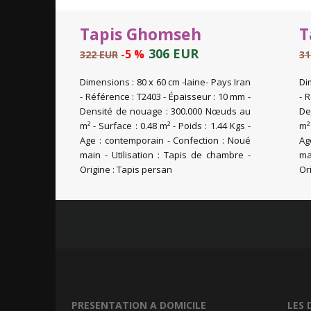
Tapis Ghomseh
T
306 EUR
-5 %
322 EUR
31
Dimensions : 80 x 60 cm -laine- Pays Iran
Di
- Référence : T2403 - Épaisseur : 10 mm -
- 
Densité de nouage : 300.000 Nœuds au
De
m² - Surface : 0.48 m² - Poids : 1.44 Kgs -
m²
Age : contemporain - Confection : Noué
Ag
main - Utilisation : Tapis de chambre -
ma
Origine : Tapis persan
Or
PRESENTATION A DOMICILE
LES 