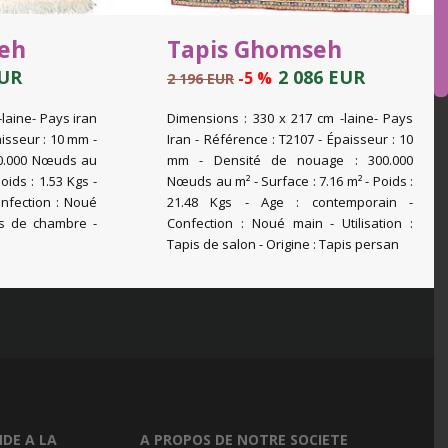
eh
Tapis Ghomseh
EUR
2 086 EUR
-5 %
2 196 EUR
-laine- Pays iran
Dimensions : 330 x 217 cm -laine- Pays
aisseur : 10 mm -
Iran - Référence : T2107 - Épaisseur : 10
00.000 Nœuds au
mm - Densité de nouage : 300.000
oids : 1.53 Kgs -
Nœuds au m² - Surface : 7.16 m² - Poids :
nfection : Noué
21.48 Kgs - Age : contemporain -
pis de chambre -
Confection : Noué main - Utilisation :
Tapis de salon - Origine : Tapis persan
DE A LA
A PROPOS DE NOTRE SOCIETE