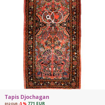
Tapis Djochagan
771 EUR
-5 %
812 EUR